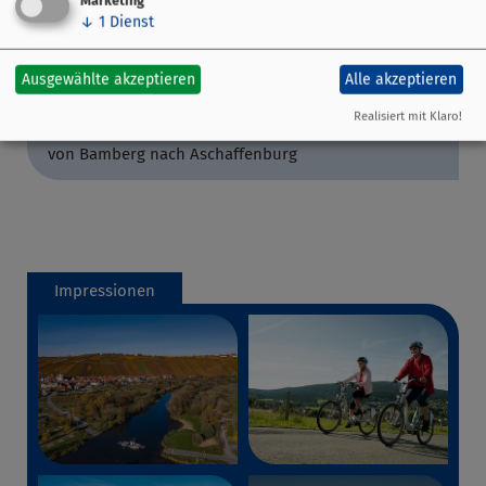
Marketing
auf die Merkliste
↓
1
Dienst
Aschaffenburg
Ausgewählte akzeptieren
Alle akzeptieren
789,- €
ab
Realisiert mit Klaro!
Main-Radweg
von Bamberg nach Aschaffenburg
Impressionen