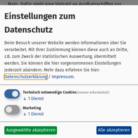
Main. Dafür steht eine Vielzahl an Ausflugsschiffen zur
Verfügung, die in vielen Orten am Main an- und ablegen:
Einstellungen zum
etwa die „Fränkische Personenschiffahrt“, die zwischen
Volkach und Wipfeld hin- und herfährt, die
Datenschutz
"Veitshöchheimer Personenschifffahrt", welche die
Sehenswürdigkeiten von Veitshöchheim und Würzburg
Beim Besuch unserer Website werden Informationen über Sie
verbindet und einige mehr:
verarbeitet. Mit Ihrer Zustimmung können diese auch an Dritte,
z.B. zum Zweck der statistischen Auswertung, übermittelt
Fränkische Personenschifffahrt (Volkach)
werden. Sie können die hier vorgenommenen Einstellungen
Veitshöchheimer Personenschifffahrt
jederzeit abändern.
Mehr dazu erfahren Sie hier:
Schiffstouristik (Würzburg)
Datenschutzerklärung
/
Impressum
.
Maintal Bummler (Lohr a.Main)
Reederei Henneberger (Miltenberg)
Technisch notwendige Cookies
(immer erforderlich)
Primus-Linie (Frankfurt)
↓
1
Dienst
Marketing
Flusskreuzfahrten
↓
1
Dienst
Ausgewählte akzeptieren
Alle akzeptieren