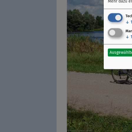
Mehr dazu er
Tec
↓
Mar
↓
Ausgewählt