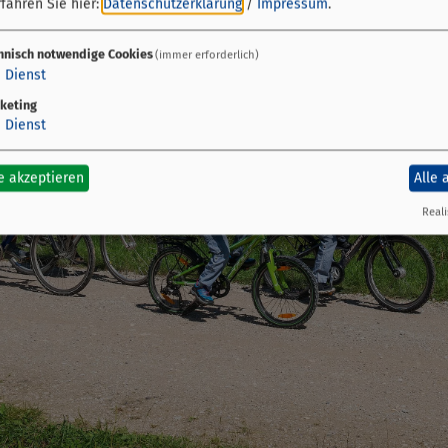
fahren Sie hier:
Datenschutzerklärung
/
Impressum
.
hnisch notwendige Cookies
(immer erforderlich)
1
Dienst
keting
1
Dienst
e akzeptieren
Alle 
Reali