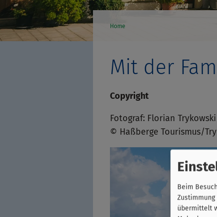
Home
Mit der Fam
Copyright
Fotograf: Florian Trykowski
© Haßberge Tourismus/Try
Einste
Beim Besuch 
Zustimmung k
übermittelt 