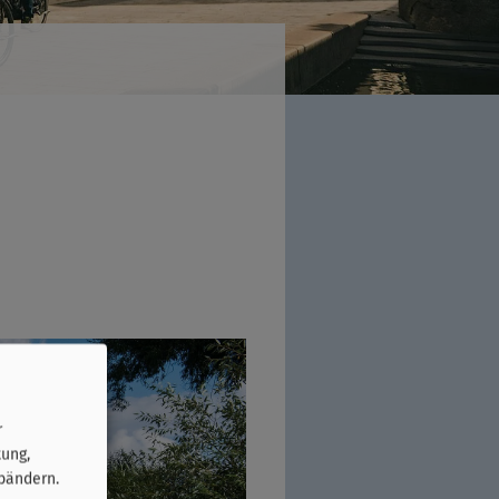
r
tung,
bändern.