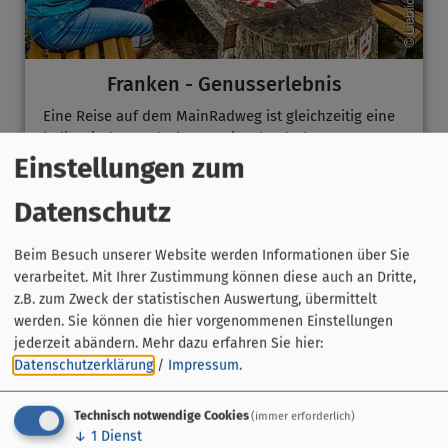
Franken - Genusserlebnis
Eine Reise auf dem MainRadweg ist gleichzeitig eine
kulinarische Entdeckungsreise durch das
Genießerland
mit seinem Bier- und Weinerlebnis.
Einstellungen zum
Datenschutz
Beim Besuch unserer Website werden Informationen über Sie
verarbeitet. Mit Ihrer Zustimmung können diese auch an Dritte,
z.B. zum Zweck der statistischen Auswertung, übermittelt
werden. Sie können die hier vorgenommenen Einstellungen
jederzeit abändern.
Mehr dazu erfahren Sie hier:
Datenschutzerklärung
/
Impressum
.
Technisch notwendige Cookies
(immer erforderlich)
↓
1
Dienst