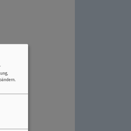
r
tung,
bändern.