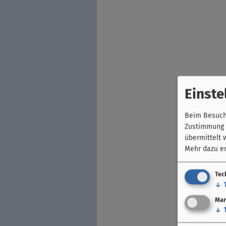
Einste
Beim Besuch 
Zustimmung k
übermittelt 
Mehr dazu er
Tec
↓
Mar
↓