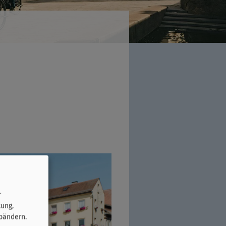
r
tung,
bändern.