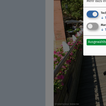
Mehr dazu er
Tec
↓
Mar
↓
Ausgewählt