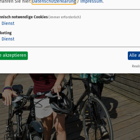
fahren Sie hier:
Datenschutzerklärung
/
Impressum
.
hnisch notwendige Cookies
(immer erforderlich)
1
Dienst
keting
1
Dienst
e akzeptieren
Alle 
Reali