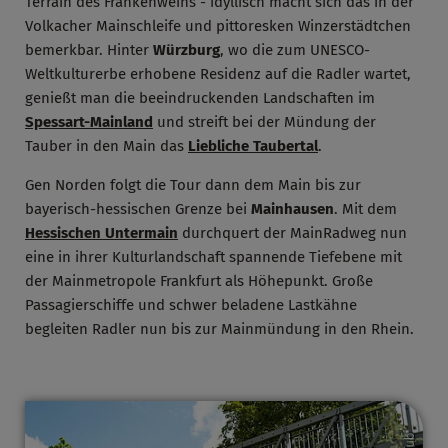
Terrain des Frankenweins - idyllisch macht sich das in der
Volkacher Mainschleife und pittoresken Winzerstädtchen
bemerkbar. Hinter
Würzburg
, wo die zum UNESCO-
Weltkulturerbe erhobene Residenz auf die Radler wartet,
genießt man die beeindruckenden Landschaften im
Spessart-Mainland
und streift bei der Mündung der
Tauber in den Main das
Liebliche Taubertal
.
Gen Norden folgt die Tour dann dem Main bis zur
bayerisch-hessischen Grenze bei
Mainhausen
. Mit dem
Hessischen Untermain
durchquert der MainRadweg nun
eine in ihrer Kulturlandschaft spannende Tiefebene mit
der Mainmetropole Frankfurt als Höhepunkt. Große
Passagierschiffe und schwer beladene Lastkähne
begleiten Radler nun bis zur Mainmündung in den Rhein.