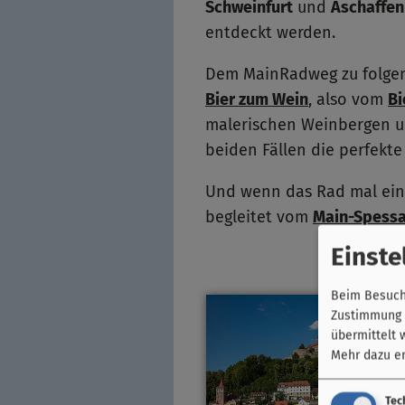
Schweinfurt
und
Aschaffen
entdeckt werden.
Dem MainRadweg zu folgen,
Bier zum Wein
, also vom
Bi
malerischen Weinbergen un
beiden Fällen die perfekte 
Und wenn das Rad mal eine
begleitet vom
Main-Spessa
Einste
Beim Besuch 
Zustimmung k
übermittelt 
Mehr dazu er
Tec