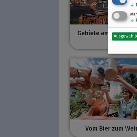
↓
Mar
↓
Gebiete am MainRad
Ausgewählt
Vom Bier zum Wei