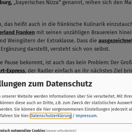
burg,
„bayerisches Nizza“ genannt, reihen sich den Ma
 das heißt auch in die fränkische Kulinarik einzutauc
erland Franken
mit seinen unzähligen Brauereien hinei
d Weingütern der Extraklasse. Dass die
ausgezeichnet
Ergänzung darstellt, versteht sich von selbst.
 Pause bekommt, ist auch das kein Problem: Der Groß
rt-Express
, der Radler einfach an ihr nächstes Ziel bri
llungen zum Datenschutz
unserer Website werden Informationen über Sie verarbeitet. Mit Ihre
önnen diese auch an Dritte, z.B. zum Zweck der statistischen Auswer
werden. Sie können die hier vorgenommenen Einstellungen jederzeit a
fahren Sie hier:
Datenschutzerklärung
/
Impressum
.
hnisch notwendige Cookies
(immer erforderlich)