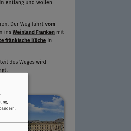
in entlang und wollen
hen. Der Weg führt
vom
n ins
Weinland Franken
mit
e fränkische Küche
in
teil des Weges wird
ngt.
r
tung,
bändern.