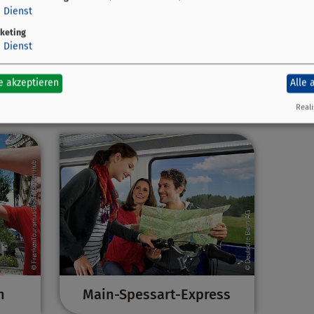
1
Dienst
keting
1
Dienst
weg
Orte am MainRadweg
Se
e akzeptieren
Alle 
Reali
n
Main-Spessart-Express