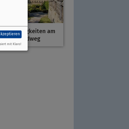
henswürdigkeiten am
akzeptieren
MainRadweg
siert mit Klaro!