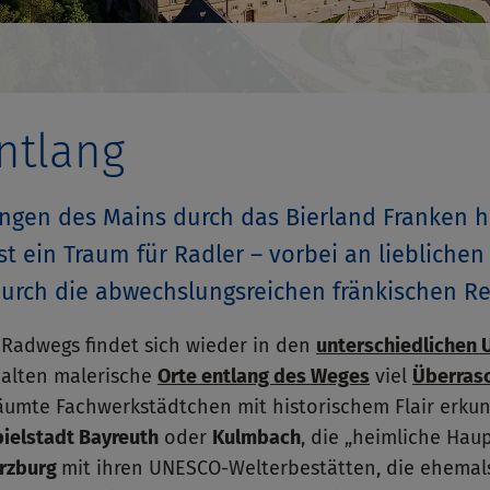
ntlang
gen des Mains durch das Bierland Franken hi
st ein Traum für Radler – vorbei an liebliche
urch die abwechslungsreichen fränkischen Re
nRadwegs findet sich wieder in den
unterschiedlichen 
halten malerische
Orte entlang des Weges
viel
Überras
träumte Fachwerkstädtchen mit historischem Flair erk
pielstadt Bayreuth
oder
Kulmbach
, die „heimliche Haup
rzburg
mit ihren UNESCO-Welterbestätten, die ehemals