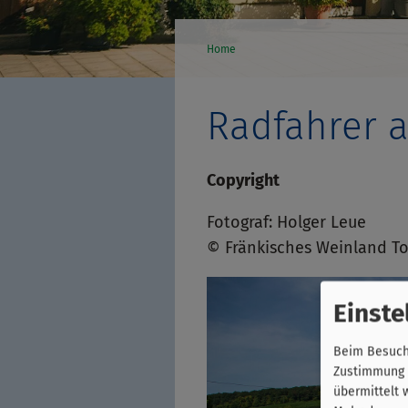
Home
Radfahrer a
Copyright
Fotograf: Holger Leue
© Fränkisches Weinland To
Einste
Beim Besuch 
Zustimmung k
übermittelt 