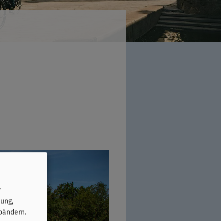
r
tung,
bändern.