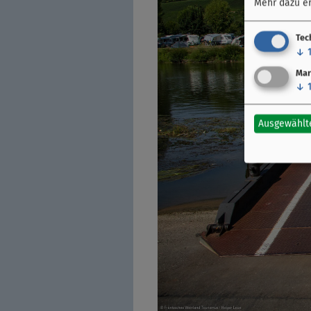
Mehr dazu er
Tec
↓
Mar
↓
Ausgewählt