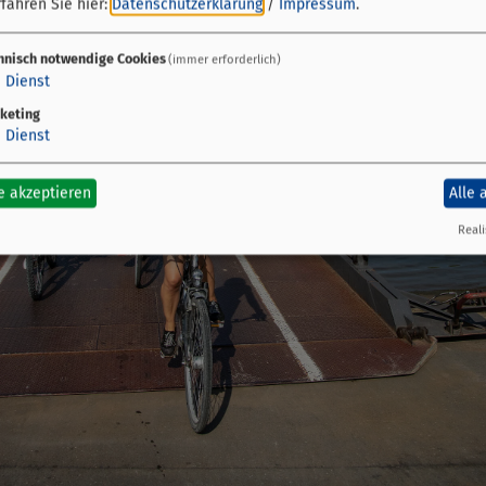
fahren Sie hier:
Datenschutzerklärung
/
Impressum
.
hnisch notwendige Cookies
(immer erforderlich)
1
Dienst
keting
1
Dienst
e akzeptieren
Alle 
Reali