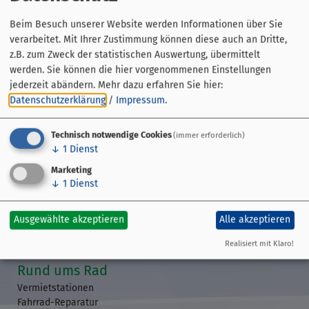
Beim Besuch unserer Website werden Informationen über Sie
verarbeitet. Mit Ihrer Zustimmung können diese auch an Dritte,
z.B. zum Zweck der statistischen Auswertung, übermittelt
werden. Sie können die hier vorgenommenen Einstellungen
jederzeit abändern.
Mehr dazu erfahren Sie hier:
Datenschutzerklärung
/
Impressum
.
Technisch notwendige Cookies
(immer erforderlich)
↓
1
Dienst
Streckenführung
Marketing
↓
1
Dienst
Übersicht
GPS-Daten
Etappen
Ausgewählte akzeptieren
Alle akzeptieren
Veranstaltungen
Realisiert mit Klaro!
Rund ums Rad
Vermietstationen
Fahrrad-Reparatur