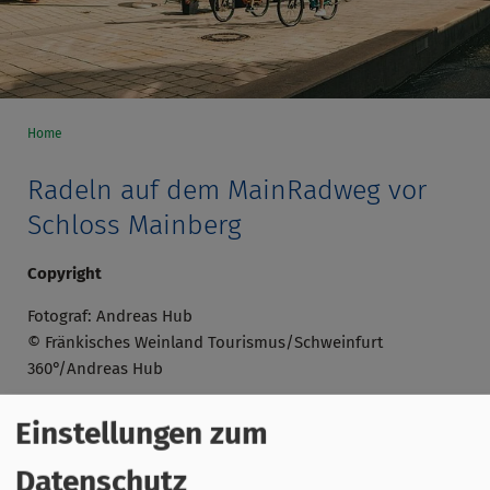
Home
Radeln auf dem MainRadweg vor
Schloss Mainberg
Copyright
Fotograf: Andreas Hub
© Fränkisches Weinland Tourismus/Schweinfurt
360°/Andreas Hub
Einstellungen zum
Datenschutz