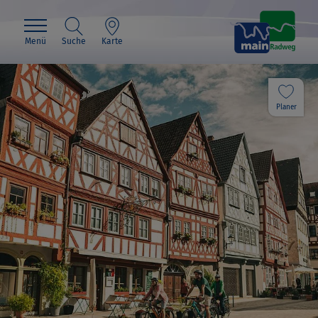
Menü
Suche
Karte
Planer