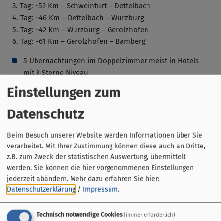
3. Tag: ~52 Km – Schweinfurt – Dettelbach
4. Tag: ~46 Km – Dettelbach – Würzburg
5. Tag: ~42 Km – Würzburg – Gerolzhofen
6. Tag: ~61 Km – Gerolzhofen – Bamberg
5 Übernachtungen im Doppelzimmer meist in Hotels
mit 3-Sterne Niveau
täglich reichhaltiges Frühstücksbüffet
Einstellungen zum
Fahrradabstellmöglichkeit vor Ort
Gepäcktransport von Hotel zu Hotel
Datenschutz
Toureninformation und Kartenmaterial
GPX Daten der Tour zum navigieren mit Ihrem mobilen
Beim Besuch unserer Website werden Informationen über Sie
Endgerät
verarbeitet. Mit Ihrer Zustimmung können diese auch an Dritte,
Servicehotline (Ansprechpartner während der Reise
z.B. zum Zweck der statistischen Auswertung, übermittelt
erreichbar)
werden. Sie können die hier vorgenommenen Einstellungen
jederzeit abändern.
Mehr dazu erfahren Sie hier:
Mindesteilnehmeranzahl: 2 Personen.
Datenschutzerklärung
/
Impressum
.
Termine individuell, täglich möglich.
Technisch notwendige Cookies
(immer erforderlich)