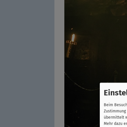
Einste
Beim Besuch 
Zustimmung k
übermittelt 
Mehr dazu er