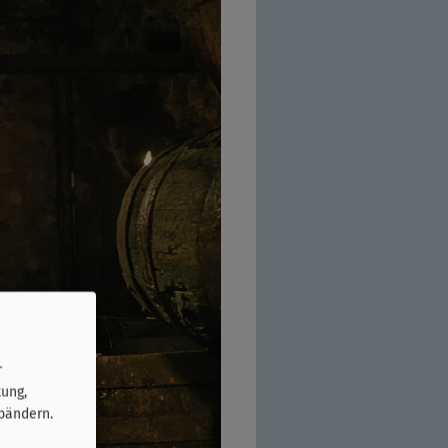
r
tung,
bändern.