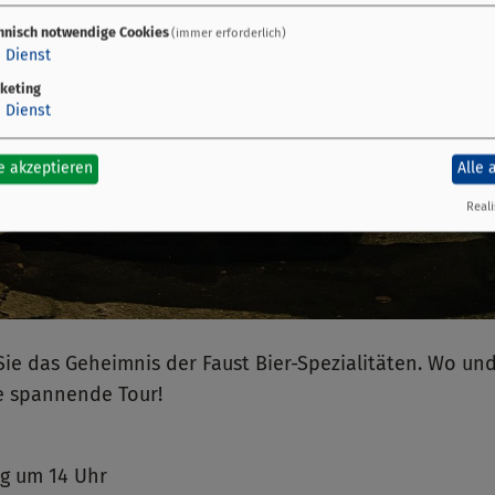
hnisch notwendige Cookies
(immer erforderlich)
1
Dienst
keting
1
Dienst
e akzeptieren
Alle 
Reali
ie das Geheimnis der Faust Bier-Spezialitäten. Wo un
e spannende Tour!
ag um 14 Uhr