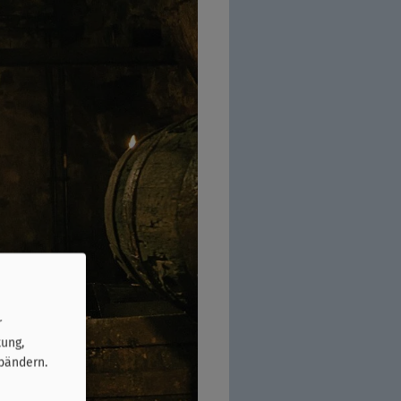
r
tung,
bändern.