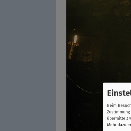
Einste
Beim Besuch 
Zustimmung k
übermittelt 
Mehr dazu er