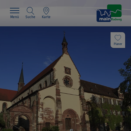
Menü
Suche
Karte
Planer