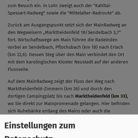
zum Besuch ein. In Lohr zweigt auch der "Kahltal-
Spessart-Radweg" sowie die "Mittelalter-Radroute" ab.
Zurück am Ausgangspunkt setzt sich der MainRadweg an
den Wegweisern „Marktheidenfeld 18/Sendelbach 3,7“
fort. Wirtschaftswege am Main führen die Radelnden
vorbei an Sendelbach, Pflochsbach (km 18) nach Erlach
(km 22,6). Dessen Steg über den Main verbindet den Ort
mit dem karolingischen Kloster Neustadt auf der anderen
Flussseite.
Auf dem MainRadweg zeigt der Fluss den Weg nach
Marktheidenfeld-Zimmern (km 26) und durch den
dortigen Campingplatz bis nach
Marktheidenfeld (km 33),
wo Sie direkt zur Mainpromenade gelangen. Hier befinden
sich Ruhebänke entlang des Mains oder auch die
Gastronomie verwöhnt mit regionalen Köstlichkeiten.
Einstellungen zum
Besuchen Sie das Frank-Haus oder verweilen Sie in der
Altstadt mit schmucken Fachwerkhäusern. Ab