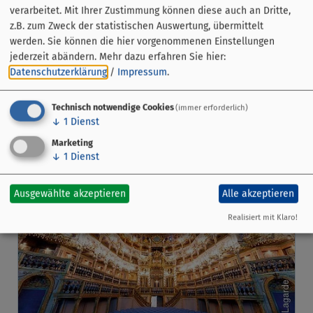
auf die Merkliste
verarbeitet. Mit Ihrer Zustimmung können diese auch an Dritte,
z.B. zum Zweck der statistischen Auswertung, übermittelt
Bayreuth
werden. Sie können die hier vorgenommenen Einstellungen
25.10.26
jederzeit abändern.
Mehr dazu erfahren Sie hier:
Führungen
Datenschutzerklärung
/
Impressum
.
Barocke Theaterillusion & moderne
Technisch notwendige Cookies
Formensprache
(immer erforderlich)
↓
1
Dienst
Marketing
↓
1
Dienst
Ausgewählte akzeptieren
Alle akzeptieren
Realisiert mit Klaro!