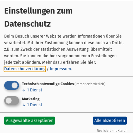
Frische Eier, Nudeln und Geflügel - Geflügelhof Lück (14-
Einstellungen zum
tägig in gerade Kalenderwochen)
Datenschutz
Und direkt am WochenMarkt:
Duftender Café, Aperitif, Eis nach tradionellem
Beim Besuch unserer Website werden Informationen über Sie
italienischem Rezept - Eiscafé Cortina
verarbeitet. Mit Ihrer Zustimmung können diese auch an Dritte,
Köstliche Crêpes, Frühstück & mehr - Café Elise
z.B. zum Zweck der statistischen Auswertung, übermittelt
werden. Sie können die hier vorgenommenen Einstellungen
jederzeit abändern.
Mehr dazu erfahren Sie hier:
Parkplätze:
Datenschutzerklärung
/
Impressum
.
- Römerstraße, Kirchplatz und umliegende Straßen (30
Min. kostenfrei)
Technisch notwendige Cookies
- Parkplätze rund um die Kochsmühle (2 Min Gehweg -
(immer erforderlich)
↓
1
Dienst
kostenfrei)
- Parkplatz Römergässchen (2 Min Gehweg - kostenfrei)
Marketing
↓
1
Dienst
Ausgewählte akzeptieren
Alle akzeptieren
Realisiert mit Klaro!