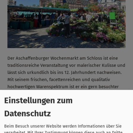
Der Aschaffenburger Wochenmarkt am Schloss ist eine
traditionsreiche Veranstaltung vor malerischer Kulisse und
lässt sich urkundlich bis ins 12. Jahrhundert nachweisen.
Mit seinem frischen, facettenreichen und qualitativ
hochwertigen Warenspektrum ist er ein gern besuchter
Einkaufstreffpunkt. Der Verkauf findet Mittwoch und
Einstellungen zum
Samstag statt. Die Marktzeit beginnt um 7 Uhr und endet
um 14 Uhr. Innerhalb der Marktzeit können die Händler
Datenschutz
Ihre Waren anbieten. In der Kernzeit von 8 bis 13.30 Uhr
halten alle Markthändler Ihr Angebot für Ihre Kundschaft
Beim Besuch unserer Website werden Informationen über Sie
bereit. Je nach Saison bietet der Markt ein vollständiges
verarbeitet. Mit Ihrer Zustimmung können diese auch an Dritte,