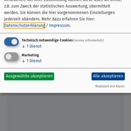
Sortiment an Produkten: Obst, Gemüse, Spargel, Kräuter,
z.B. zum Zweck der statistischen Auswertung, übermittelt
Oliven, Blumen, Pflanzen, Gestecke, Essig, Öl, Obstsäfte,
werden. Sie können die hier vorgenommenen Einstellungen
Bio-Produkte, Süßwasser- und Meeresfisch, Fleisch,
jederzeit abändern.
Mehr dazu erfahren Sie hier:
Wurst, Wildprodukte, Käse, Molkereiprodukte, Eier,
Datenschutzerklärung
/
Impressum
.
Nudeln, Antipasti, Brot und Gebäck, Weine, Destillate,
Brände, Liköre, Imkereiprodukte, Kaffee, Imbisse und
Technisch notwendige Cookies
(immer erforderlich)
Snacks und vieles mehr.
↓
1
Dienst
Marketing
↓
1
Dienst
Ausgewählte akzeptieren
Alle akzeptieren
Realisiert mit Klaro!