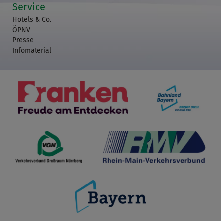
Service
Hotels & Co.
ÖPNV
Presse
Infomaterial