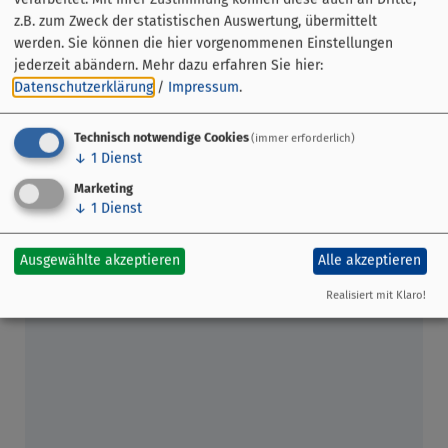
Sortiment an Produkten: Obst, Gemüse, Spargel, Kräuter,
z.B. zum Zweck der statistischen Auswertung, übermittelt
Oliven, Blumen, Pflanzen, Gestecke, Essig, Öl, Obstsäfte,
werden. Sie können die hier vorgenommenen Einstellungen
Bio-Produkte, Süßwasser- und Meeresfisch, Fleisch,
jederzeit abändern.
Mehr dazu erfahren Sie hier:
Wurst, Wildprodukte, Käse, Molkereiprodukte, Eier,
Datenschutzerklärung
/
Impressum
.
Nudeln, Antipasti, Brot und Gebäck, Weine, Destillate,
Brände, Liköre, Imkereiprodukte, Kaffee, Imbisse und
Technisch notwendige Cookies
(immer erforderlich)
Snacks und vieles mehr.
↓
1
Dienst
Marketing
↓
1
Dienst
Ausgewählte akzeptieren
Alle akzeptieren
Realisiert mit Klaro!