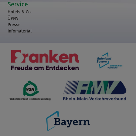
Service
Hotels & Co.
ÖPNV
Presse
Infomaterial