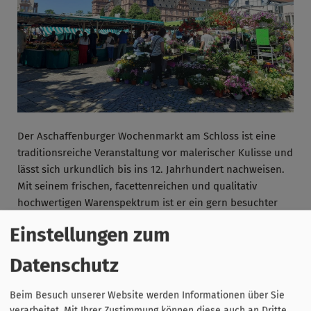
Der Aschaffenburger Wochenmarkt am Schloss ist eine
traditionsreiche Veranstaltung vor malerischer Kulisse und
lässt sich urkundlich bis ins 12. Jahrhundert nachweisen.
Mit seinem frischen, facettenreichen und qualitativ
hochwertigen Warenspektrum ist er ein gern besuchter
Einkaufstreffpunkt. Der Verkauf findet Mittwoch und
Einstellungen zum
Samstag statt. Die Marktzeit beginnt um 7 Uhr und endet
um 14 Uhr. Innerhalb der Marktzeit können die Händler
Datenschutz
Ihre Waren anbieten. In der Kernzeit von 8 bis 13.30 Uhr
halten alle Markthändler Ihr Angebot für Ihre Kundschaft
Beim Besuch unserer Website werden Informationen über Sie
bereit. Je nach Saison bietet der Markt ein vollständiges
verarbeitet. Mit Ihrer Zustimmung können diese auch an Dritte,