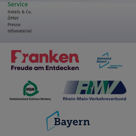
Service
Hotels & Co.
ÖPNV
Presse
Infomaterial