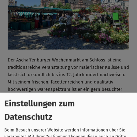
Der Aschaffenburger Wochenmarkt am Schloss ist eine
traditionsreiche Veranstaltung vor malerischer Kulisse und
lässt sich urkundlich bis ins 12. Jahrhundert nachweisen.
Mit seinem frischen, facettenreichen und qualitativ
hochwertigen Warenspektrum ist er ein gern besuchter
Einkaufstreffpunkt. Der Verkauf findet Mittwoch und
Einstellungen zum
Samstag statt. Die Marktzeit beginnt um 7 Uhr und endet
um 14 Uhr. Innerhalb der Marktzeit können die Händler
Datenschutz
Ihre Waren anbieten. In der Kernzeit von 8 bis 13.30 Uhr
halten alle Markthändler Ihr Angebot für Ihre Kundschaft
Beim Besuch unserer Website werden Informationen über Sie
bereit. Je nach Saison bietet der Markt ein vollständiges
verarbeitet. Mit Ihrer Zustimmung können diese auch an Dritte,