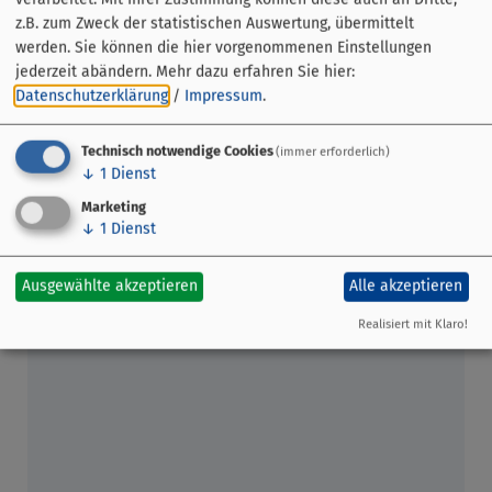
Sortiment an Produkten: Obst, Gemüse, Spargel, Kräuter,
z.B. zum Zweck der statistischen Auswertung, übermittelt
Oliven, Blumen, Pflanzen, Gestecke, Essig, Öl, Obstsäfte,
werden. Sie können die hier vorgenommenen Einstellungen
Bio-Produkte, Süßwasser- und Meeresfisch, Fleisch,
jederzeit abändern.
Mehr dazu erfahren Sie hier:
Wurst, Wildprodukte, Käse, Molkereiprodukte, Eier,
Datenschutzerklärung
/
Impressum
.
Nudeln, Antipasti, Brot und Gebäck, Weine, Destillate,
Brände, Liköre, Imkereiprodukte, Kaffee, Imbisse und
Technisch notwendige Cookies
(immer erforderlich)
Snacks und vieles mehr.
↓
1
Dienst
Marketing
↓
1
Dienst
Ausgewählte akzeptieren
Alle akzeptieren
Realisiert mit Klaro!