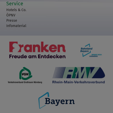
Service
Hotels & Co.
ÖPNV
Presse
Infomaterial