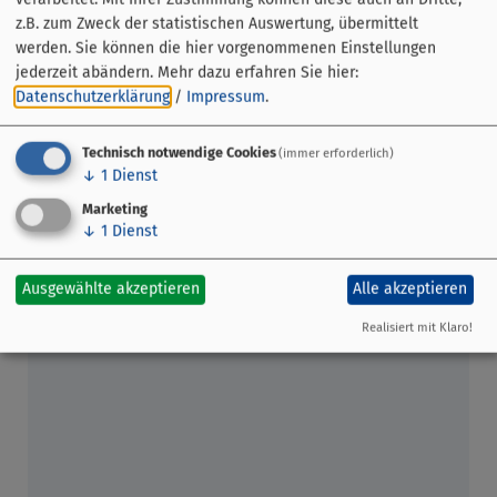
Sortiment an Produkten: Obst, Gemüse, Spargel, Kräuter,
z.B. zum Zweck der statistischen Auswertung, übermittelt
Oliven, Blumen, Pflanzen, Gestecke, Essig, Öl, Obstsäfte,
werden. Sie können die hier vorgenommenen Einstellungen
Bio-Produkte, Süßwasser- und Meeresfisch, Fleisch,
jederzeit abändern.
Mehr dazu erfahren Sie hier:
Wurst, Wildprodukte, Käse, Molkereiprodukte, Eier,
Datenschutzerklärung
/
Impressum
.
Nudeln, Antipasti, Brot und Gebäck, Weine, Destillate,
Brände, Liköre, Imkereiprodukte, Kaffee, Imbisse und
Technisch notwendige Cookies
(immer erforderlich)
Snacks und vieles mehr.
↓
1
Dienst
Marketing
↓
1
Dienst
Ausgewählte akzeptieren
Alle akzeptieren
Realisiert mit Klaro!