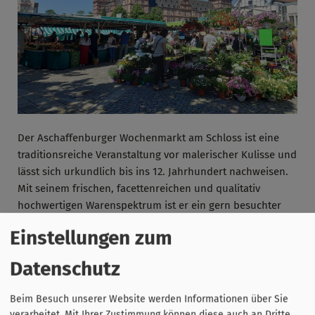
Der Aschaffenburger Wochenmarkt am Schloss ist eine
traditionsreiche Veranstaltung vor malerischer Kulisse und
lässt sich urkundlich bis ins 12. Jahrhundert nachweisen.
Mit seinem frischen, facettenreichen und qualitativ
hochwertigen Warenspektrum ist er ein gern besuchter
Einkaufstreffpunkt. Der Verkauf findet Mittwoch und
Einstellungen zum
Samstag statt. Die Marktzeit beginnt um 7 Uhr und endet
um 14 Uhr. Innerhalb der Marktzeit können die Händler
Datenschutz
Ihre Waren anbieten. In der Kernzeit von 8 bis 13.30 Uhr
halten alle Markthändler Ihr Angebot für Ihre Kundschaft
Beim Besuch unserer Website werden Informationen über Sie
bereit. Je nach Saison bietet der Markt ein vollständiges
verarbeitet. Mit Ihrer Zustimmung können diese auch an Dritte,