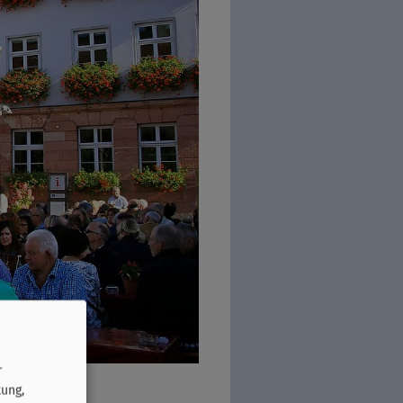
r
tung,