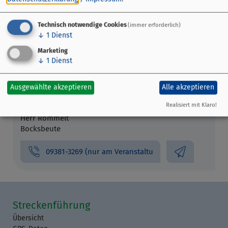
Technisch notwendige Cookies
(immer erforderlich)
Veranstaltungsort
↓
1
Dienst
Bocksbeutelstraße 3
Marketing
97332 Volkach
↓
1
Dienst
Veranstalter
Ausgewählte akzeptieren
Alle akzeptieren
Weinherbst Escherndorf
Realisiert mit Klaro!
Herr Römmelt
Bocksbeute
09381-3269 (nur am Veranstaltu
Streckenführung
Übersicht