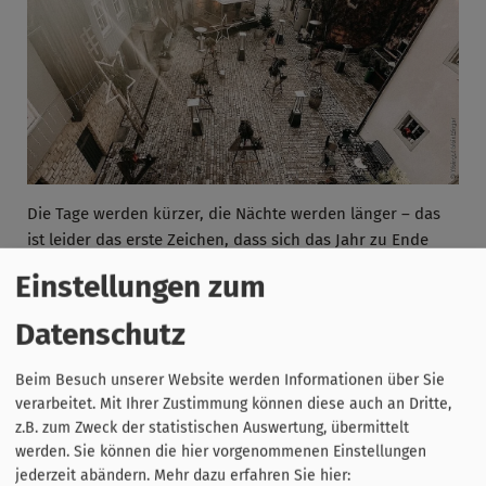
Die Tage werden kürzer, die Nächte werden länger – das
ist leider das erste Zeichen, dass sich das Jahr zu Ende
neigt. Bevor es dies aber tut, wollen wir wieder mit euch
Einstellungen zum
unser Winterweinfest feiern.
Datenschutz
Auch in diesem Jahr erwarten euch zwei wunderbare
Abende mit Wein, Glühwein, Musik, Freunden und
Beim Besuch unserer Website werden Informationen über Sie
ordentlich Stimmung.
verarbeitet. Mit Ihrer Zustimmung können diese auch an Dritte,
z.B. zum Zweck der statistischen Auswertung, übermittelt
werden. Sie können die hier vorgenommenen Einstellungen
jederzeit abändern.
Mehr dazu erfahren Sie hier: