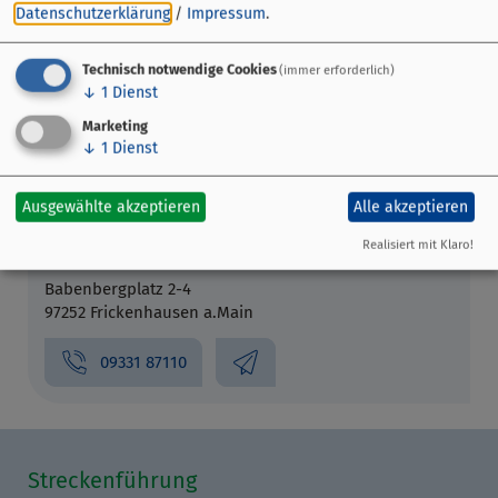
Datenschutzerklärung
/
Impressum
.
Technisch notwendige Cookies
(immer erforderlich)
↓
1
Dienst
Marketing
↓
1
Dienst
Ausgewählte akzeptieren
Alle akzeptieren
Realisiert mit Klaro!
Hotel Weingut Meintzinger
Babenbergplatz 2-4
97252 Frickenhausen a.Main
09331 87110
Streckenführung