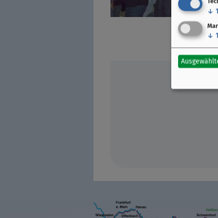
Tec
↓
Mar
↓
Ausgewählt