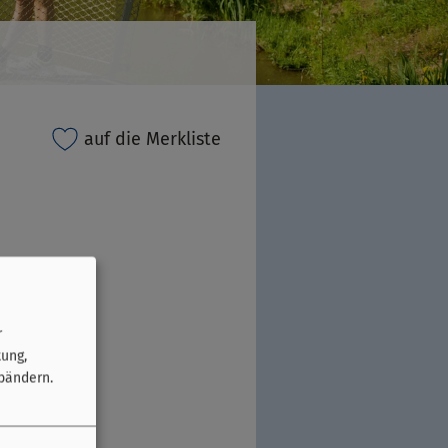
auf die Merkliste
r
tung,
bändern.