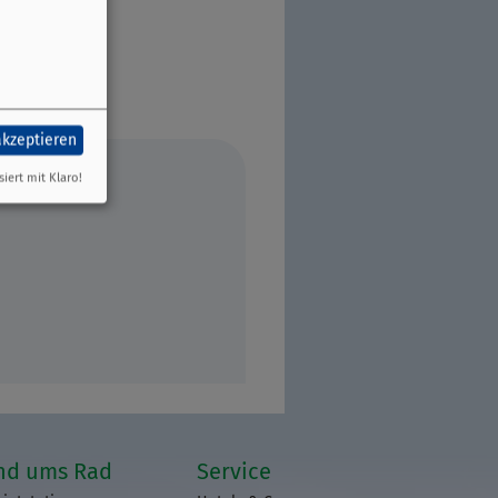
akzeptieren
siert mit Klaro!
nd ums Rad
Service