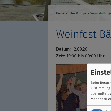
Home
Infos & Tipps
Veranstaltung
Weinfest B
Datum
: 12.09.26
Zeit
: 19:00 bis 00:00 Uhr
Einste
Beim Besuch 
Zustimmung k
übermittelt 
Mehr dazu er