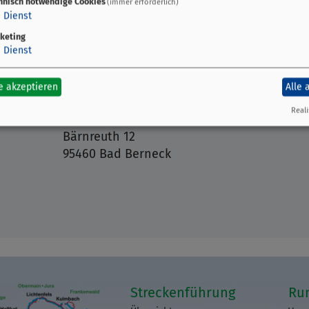
hnisch notwendige Cookies
(immer erforderlich)
1
Dienst
keting
1
Dienst
e akzeptieren
Alle 
Veranstaltungsort
Reali
Bärnreuth 12
95460 Bad Berneck
Streckenführung
Ru