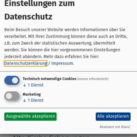
Einstellungen zum
und wurde bereits mit mehreren Verdienstorden
ausgezeichnet.
Datenschutz
Eintritt: 10 Euro
Beim Besuch unserer Website werden Informationen über Sie
VVK Schreibwarengeschäft Helmschrott,Schonungen und
verarbeitet. Mit Ihrer Zustimmung können diese auch an Dritte,
Buchhandlung Collibri, Schweinfurt
z.B. zum Zweck der statistischen Auswertung, übermittelt
werden. Sie können die hier vorgenommenen Einstellungen
jederzeit abändern.
Mehr dazu erfahren Sie hier:
Datenschutzerklärung
/
Impressum
.
Technisch notwendige Cookies
(immer erforderlich)
↓
1
Dienst
Marketing
↓
1
Dienst
Ausgewählte akzeptieren
Alle akzeptieren
Realisiert mit Klaro!