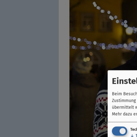
Einste
Beim Besuch 
Zustimmung k
übermittelt 
Mehr dazu er
Tec
↓