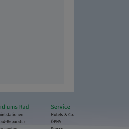
nd ums Rad
Service
ietstationen
Hotels & Co.
rad-Reparatur
ÖPNV
ke mieten
Presse