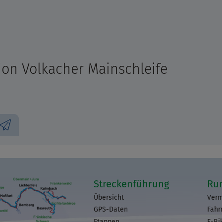
ion Volkacher Mainschleife
Streckenführung
Ru
Übersicht
Verm
GPS-Daten
Fahr
Etappen
E-Bi