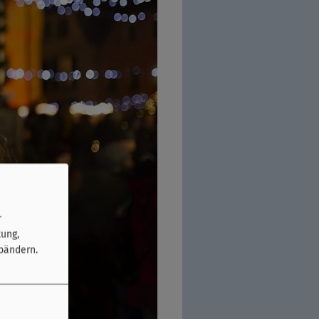
r
tung,
bändern.