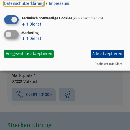
Datenschutzerklärung
/
Impressum
.
Veranstaltungsort
Technisch notwendige Cookies
(immer erforderlich)
↓
1
Dienst
Am Bach 4
97332 Volkach
Marketing
↓
1
Dienst
Veranstalter
Ausgewählte akzeptieren
Alle akzeptieren
Touristinformation Volkacher
Realisiert mit Klaro!
Mainschhleife
Marktplatz 1
97332 Volkach
09381 401300
Streckenführung