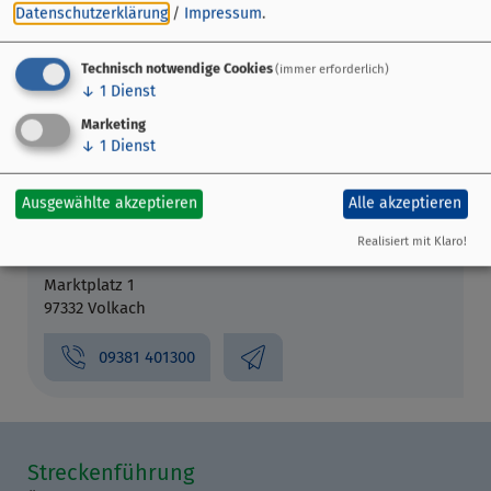
Datenschutzerklärung
/
Impressum
.
Veranstaltungsort
Technisch notwendige Cookies
(immer erforderlich)
↓
1
Dienst
Am Bach 4
97332 Volkach
Marketing
↓
1
Dienst
Veranstalter
Ausgewählte akzeptieren
Alle akzeptieren
Touristinformation Volkacher
Realisiert mit Klaro!
Mainschhleife
Marktplatz 1
97332 Volkach
09381 401300
Streckenführung