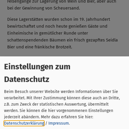
Felsengänge zur Lagerung von Wein und Bier, aber auch
bei der Gewinnung von Scheuersand.
Diese Lagerstätten wurden schon im 19. Jahrhundert
bewirtschaftet und noch heute genießen Gäste und
Einheimische in gemütlicher Runde unter
schattenspendenden Bäumen ein frisch gezapftes Seidla
Bier und eine fränkische Brotzeit.
Einstellungen zum
Wichtiger Hinweis zur Teilnahme an der Führung:
Bitte drucke die „
Sicherheitsbestimmungen für
Datenschutz
Stollenanlagen
“ aus,
unterschreibe
das Formular und
bringe es zur Führung mit.
Beim Besuch unserer Website werden Informationen über Sie
verarbeitet. Mit Ihrer Zustimmung können diese auch an Dritte,
Ohne das unterschriebene Formular ist eine Teilnahme
z.B. zum Zweck der statistischen Auswertung, übermittelt
leider nicht möglich.
werden. Sie können die hier vorgenommenen Einstellungen
jederzeit abändern.
Mehr dazu erfahren Sie hier:
Datenschutzerklärung
/
Impressum
.
Gut zu wissen