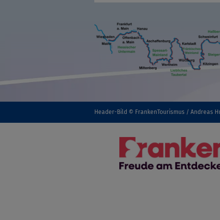
Header-Bild © FrankenTourismus / Andreas H