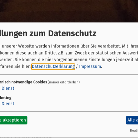
llungen zum Datenschutz
rger nicht nur
in
, sondern auch „
auf
den Keller" gehe
hung der Bamberger Felsenkeller, einer einzigartige Un
unserer Website werden Informationen über Sie verarbeitet. Mit Ihre
önnen diese auch an Dritte, z.B. zum Zweck der statistischen Auswer
werden. Sie können die hier vorgenommenen Einstellungen jederzeit a
om Domberg durch verwinkelte Gassen vorbei an histo
fahren Sie hier:
Datenschutzerklärung
/
Impressum
.
 Bierkellern im Berggebiet. Hier entstand ein weiträu
hnisch notwendige Cookies
(immer erforderlich)
von Wein und Bier, aber auch bei der Gewinnung von 
1
Dienst
 schon im 19. Jahrhundert bewirtschaftet und noch h
keting
1
Dienst
er Runde unter schattenspendenden Bäumen ein frisch
t.
e akzeptieren
Alle 
Reali