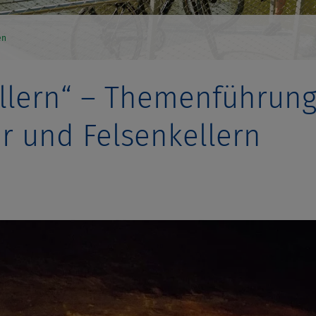
en
ellern“ – Themenführun
ur und Felsenkellern