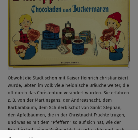
Obwohl die Stadt schon mit Kaiser Heinrich christianisiert
wurde, lebten im Volk viele heidnische Bräuche weiter, die
oft durch das Christentum verändert wurden. Sie erfahren
z. B. von der Martinsgans, der Andreasnacht, dem
Barbarabaum, dem Schülerbischof von Sankt Stephan,
den Apfelbäumen, die in der Christnacht Früchte trugen,
und was es mit dem "Pfeffern" so auf sich hat, wie der
Fürstbischof seinen Weihnachtstag verbrachte und auch
was in den "Raunächten" geschah. Eine außergewöhnliche