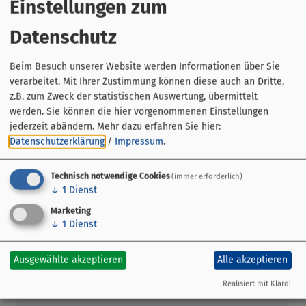
Einstellungen zum
Person war der "Perlefex", der nachts, besonders in den
"Raunächten", Bambergs Gassen unsicher machte.
Datenschutz
Termine 15 Uhr:
Beim Besuch unserer Website werden Informationen über Sie
Sonntag: 30.11., 07.12., 14.12. und 21.12.25
verarbeitet. Mit Ihrer Zustimmung können diese auch an Dritte,
Freitag: 26.12.25 (2. Weihnachtstag)
z.B. zum Zweck der statistischen Auswertung, übermittelt
werden. Sie können die hier vorgenommenen Einstellungen
(Weitere Termine für 17:00 Uhr: Samstags im Dezember)
jederzeit abändern.
Mehr dazu erfahren Sie hier:
Datenschutzerklärung
/
Impressum
.
Technisch notwendige Cookies
(immer erforderlich)
↓
1
Dienst
Marketing
↓
1
Dienst
Ausgewählte akzeptieren
Alle akzeptieren
Realisiert mit Klaro!