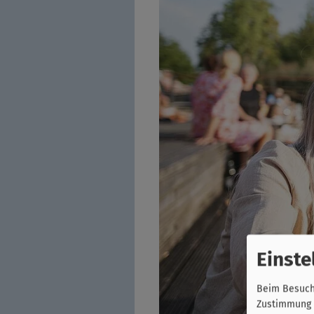
Einste
Beim Besuch 
Zustimmung k