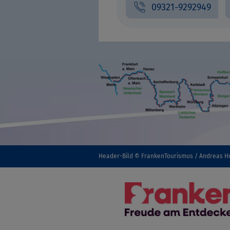
09321-9292949
Header-Bild © FrankenTourismus / Andreas H