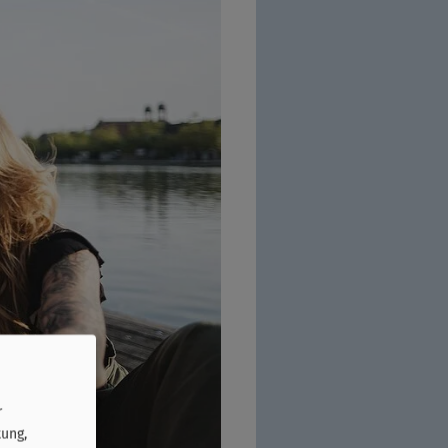
r
tung,