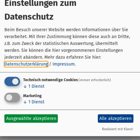
Einstellungen zum
Infos: https://www.kitzingen-
Datenschutz
kanns.de/post/stadtschoppen-
2026
Beim Besuch unserer Website werden Informationen über Sie
verarbeitet. Mit Ihrer Zustimmung können diese auch an Dritte,
z.B. zum Zweck der statistischen Auswertung, übermittelt
werden. Sie können die hier vorgenommenen Einstellungen
jederzeit abändern.
Mehr dazu erfahren Sie hier:
Datenschutzerklärung
/
Impressum
.
Technisch notwendige Cookies
(immer erforderlich)
↓
1
Dienst
Marketing
↓
1
Dienst
Ausgewählte akzeptieren
Alle akzeptieren
Realisiert mit Klaro!