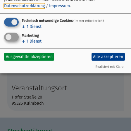
Datenschutzerklärung
/
Impressum
.
Technisch notwendige Cookies
(immer erforderlich)
↓
1
Dienst
Marketing
↓
1
Dienst
Ausgewählte akzeptieren
Alle akzeptieren
Realisiert mit Klaro!
Veranstaltungsort
Hofer Straße 20
95326 Kulmbach
Streckenführung