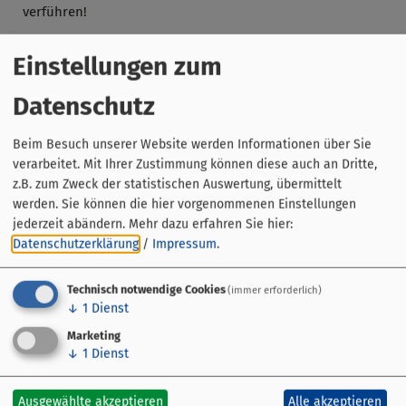
verführen!
Die Führungen finden von Mai - Oktober jeden Samstag
Einstellungen zum
um 11:00 Uhr statt.
Datenschutz
Die maximale Teilnehmerzahl liegt bei 30 Personen.
Karten gibt es in der Tourist-Information oder direkt beim
Beim Besuch unserer Website werden Informationen über Sie
Gästeführer.
verarbeitet. Mit Ihrer Zustimmung können diese auch an Dritte,
z.B. zum Zweck der statistischen Auswertung, übermittelt
werden. Sie können die hier vorgenommenen Einstellungen
jederzeit abändern.
Mehr dazu erfahren Sie hier:
Fotos: Ronald Grunert-Held
Datenschutzerklärung
/
Impressum
.
Technisch notwendige Cookies
(immer erforderlich)
↓
1
Dienst
Marketing
↓
1
Dienst
Ausgewählte akzeptieren
Alle akzeptieren