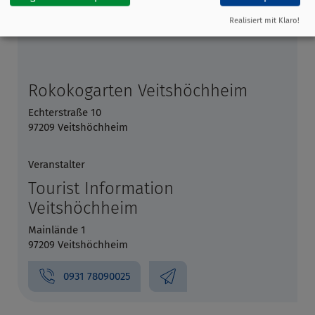
Realisiert mit Klaro!
Rokokogarten Veitshöchheim
Echterstraße 10
97209 Veitshöchheim
Veranstalter
Tourist Information
Veitshöchheim
Mainlände 1
97209 Veitshöchheim
0931 78090025