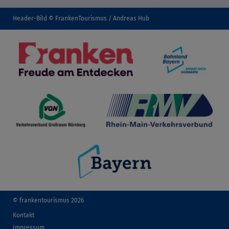
Header-Bild © FrankenTourismus / Andreas Hub
© frankentourismus 2026
Kontakt
Impressum