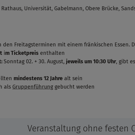
s Rathaus, Universität, Gabelmann, Obere Brücke, Sand
 den Freitagsterminen mit einem fränkischen Essen. Di
t
i
m Ticketpreis
enthalten
t:
Sonntag 02. + 30. August,
jeweils um 10:30 Uhr
, gibt e
llten
mindestens 12 Jahre
alt sein
h als
Gruppenführung
gebucht werden
Veranstaltung ohne festen 