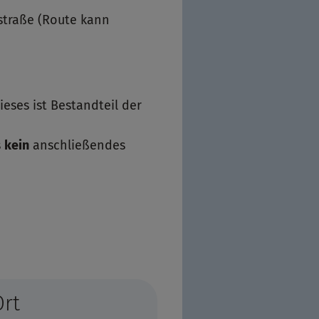
straße (Route kann
eses ist Bestandteil der
s
kein
anschließendes
Ort