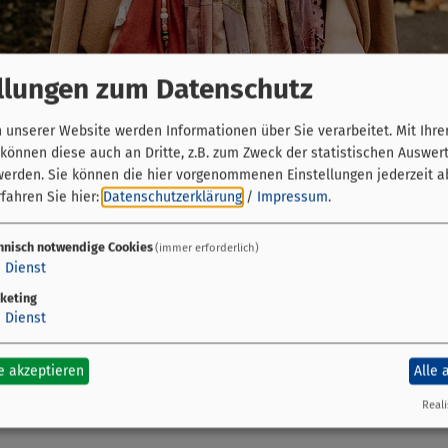
llungen zum Datenschutz
unserer Website werden Informationen über Sie verarbeitet. Mit Ihre
önnen diese auch an Dritte, z.B. zum Zweck der statistischen Auswer
er lebenslustigen Marie, die sich mit dem Verkauf vo
werden. Sie können die hier vorgenommenen Einstellungen jederzeit a
t. Ein gefährliches Geschäft, denn die mittelalterlich
fahren Sie hier:
Datenschutzerklärung
/
Impressum
.
t Marie plötzlich dem Bamberger Scharfrichter Meiste
hnisch notwendige Cookies
(immer erforderlich)
1
Dienst
en Freitagsterminen mit einem fränkischen Essen im Ah
ung und nicht im Ticketpreis enthalten. An den Zusatz
keting
1
Dienst
.
e akzeptieren
Alle 
ärisch: Ob Nachtwächterstochter oder Till Eulenspieg
er auf Stadtführung.
Reali