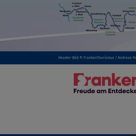
Header-Bild © FrankenTourismus / Andreas H