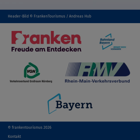
Header-Bild © FrankenTourismus / Andreas Hub
© frankentourismus 2026
Kontakt