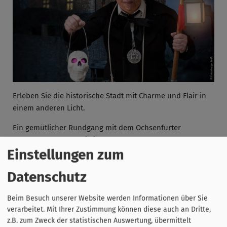
Erleben Sie die historische Stadt mit Charme und Flair in
einem anderen Licht.
Ein gemütlicher Rundgang mit dem Ochsenfurter
Nachtwächter führt Sie in den späten Abendstunden
Einstellungen zum
durch die reizvolle Altstadt der Stadt am Main.
Datenschutz
Beim Besuch unserer Website werden Informationen über Sie
verarbeitet. Mit Ihrer Zustimmung können diese auch an Dritte,
z.B. zum Zweck der statistischen Auswertung, übermittelt