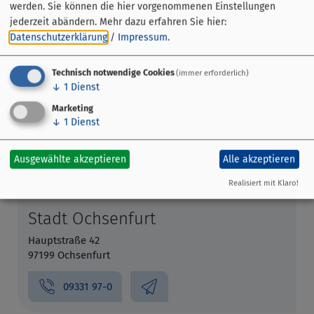
werden. Sie können die hier vorgenommenen Einstellungen
jederzeit abändern.
Mehr dazu erfahren Sie hier:
Datenschutzerklärung
/
Impressum
.
Technisch notwendige Cookies
(immer erforderlich)
↓
1
Dienst
Marketing
Tourist Information
↓
1
Dienst
Hauptstraße 39
97199 Ochsenfurt
Ausgewählte akzeptieren
Alle akzeptieren
Realisiert mit Klaro!
Veranstalter
Stadt Ochsenfurt
Hauptstraße 42
97199 Ochsenfurt
09331 97-0