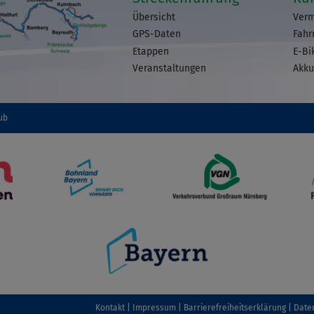
Übersicht
Verm
GPS-Daten
Fahr
Etappen
E-Bi
Veranstaltungen
Akku
ub
Kontakt
Impressum
Barrierefreiheitserklärung
Date