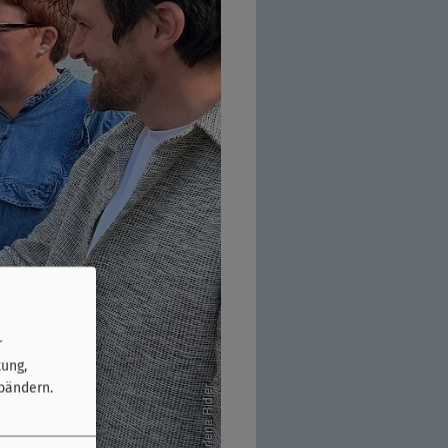
r
tung,
bändern.