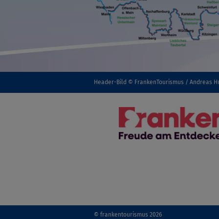
Header-Bild © FrankenTourismus / Andreas H
© frankentourismus 2026