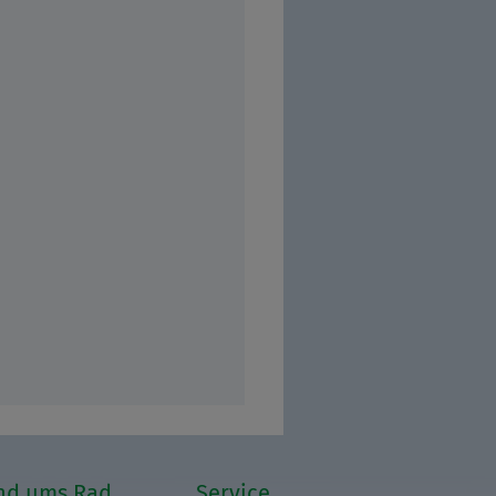
nd ums Rad
Service