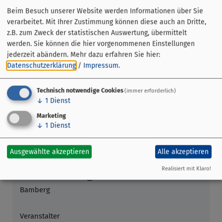
Hinweise
:
Beim Besuch unserer Website werden Informationen über Sie
Diese Führung kann auch für
Gruppen
gebucht werden.
verarbeitet. Mit Ihrer Zustimmung können diese auch an Dritte,
z.B. zum Zweck der statistischen Auswertung, übermittelt
werden. Sie können die hier vorgenommenen Einstellungen
jederzeit abändern.
Mehr dazu erfahren Sie hier:
Datenschutzerklärung
/
Impressum
.
Technisch notwendige Cookies
(immer erforderlich)
↓
1
Dienst
Marketing
↓
1
Dienst
Ausgewählte akzeptieren
Alle akzeptieren
Realisiert mit Klaro!
Veranstaltung ohne festen Ort
Bamberg
Veranstalter