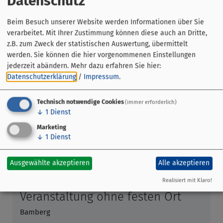
Datenschutz
Keine Rundgänge am 01.01.!
Beim Besuch unserer Website werden Informationen über Sie
Hinweise
:
verarbeitet. Mit Ihrer Zustimmung können diese auch an Dritte,
Diese Führung kann auch für
Gruppen
gebucht werden.
z.B. zum Zweck der statistischen Auswertung, übermittelt
werden. Sie können die hier vorgenommenen Einstellungen
jederzeit abändern.
Mehr dazu erfahren Sie hier:
Datenschutzerklärung
/
Impressum
.
Technisch notwendige Cookies
(immer erforderlich)
↓
1
Dienst
Marketing
↓
1
Dienst
Ausgewählte akzeptieren
Alle akzeptieren
Realisiert mit Klaro!
Veranstaltung ohne festen Ort
Bamberg