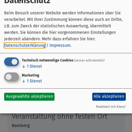
Datenschutz
Keine Rundgänge am Karfreitag!
Beim Besuch unserer Website werden Informationen über Sie
Hinweise
:
verarbeitet. Mit Ihrer Zustimmung können diese auch an Dritte,
Diese Führung kann auch für
Gruppen
gebucht werden.
z.B. zum Zweck der statistischen Auswertung, übermittelt
werden. Sie können die hier vorgenommenen Einstellungen
jederzeit abändern.
Mehr dazu erfahren Sie hier:
Datenschutzerklärung
/
Impressum
.
Technisch notwendige Cookies
(immer erforderlich)
↓
1
Dienst
Marketing
↓
1
Dienst
Ausgewählte akzeptieren
Alle akzeptieren
Realisiert mit Klaro!
Veranstaltung ohne festen Ort
Bamberg