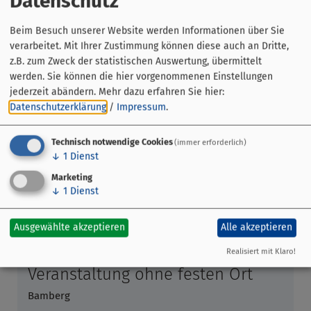
Datenschutz
Keine Rundgänge am Karfreitag!
Beim Besuch unserer Website werden Informationen über Sie
Hinweise
:
verarbeitet. Mit Ihrer Zustimmung können diese auch an Dritte,
Diese Führung kann auch für
Gruppen
gebucht werden.
z.B. zum Zweck der statistischen Auswertung, übermittelt
werden. Sie können die hier vorgenommenen Einstellungen
jederzeit abändern.
Mehr dazu erfahren Sie hier:
Datenschutzerklärung
/
Impressum
.
Technisch notwendige Cookies
(immer erforderlich)
↓
1
Dienst
Marketing
↓
1
Dienst
Ausgewählte akzeptieren
Alle akzeptieren
Realisiert mit Klaro!
Veranstaltung ohne festen Ort
Bamberg