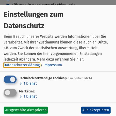
Führung in der Brauerei Schlenkerla
Zwickelbierverkostung (0,1 ltr)
Einstellungen zum
Hinweise:
Datenschutz
Festes Schuhwerk und entsprechende Kleidung zur
Beim Besuch unserer Website werden Informationen über Sie
Begehung der Brauerei und der 8 ° kühlen
verarbeitet. Mit Ihrer Zustimmung können diese auch an Dritte,
Felsenkelleranlagen empfohlen. Der Weg zur Brauerei
z.B. zum Zweck der statistischen Auswertung, übermittelt
am Stephansberg ist recht steil, und in der Brauerei gilt
werden. Sie können die hier vorgenommenen Einstellungen
es steile, enge Stufen zu überwinden.
jederzeit abändern.
Mehr dazu erfahren Sie hier:
Keine Führungen an Feiertagen!
Datenschutzerklärung
/
Impressum
.
Technisch notwendige Cookies
(immer erforderlich)
↓
1
Dienst
Marketing
↓
1
Dienst
Ausgewählte akzeptieren
Alle akzeptieren