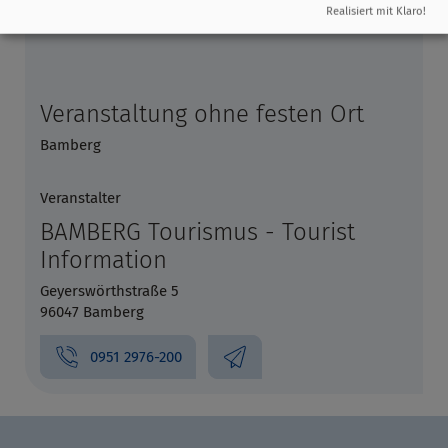
Realisiert mit Klaro!
Veranstaltung ohne festen Ort
Bamberg
Veranstalter
BAMBERG Tourismus - Tourist
Information
Geyerswörthstraße 5
96047 Bamberg
0951 2976-200