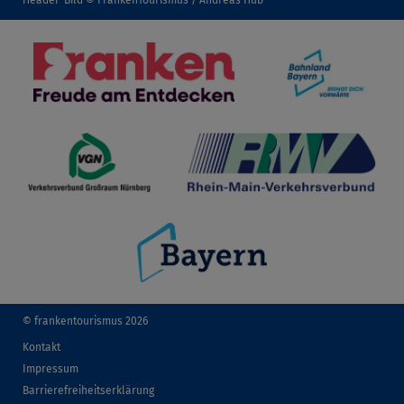
Header-Bild © FrankenTourismus / Andreas Hub
© frankentourismus 2026
Kontakt
Impressum
Barrierefreiheitserklärung