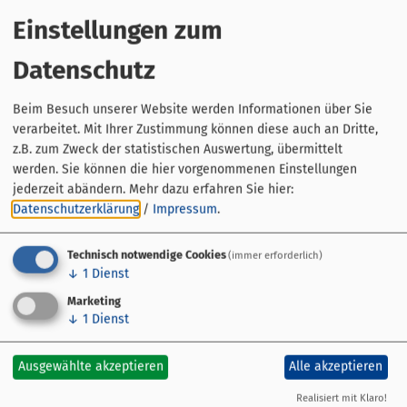
Zwickelbierverkostung (0,1 ltr)
Einstellungen zum
Hinweise:
Datenschutz
Festes Schuhwerk und entsprechende Kleidung zur
Begehung der Brauerei und der 8 ° kühlen
Beim Besuch unserer Website werden Informationen über Sie
Felsenkelleranlagen empfohlen. Der Weg zur Brauerei
verarbeitet. Mit Ihrer Zustimmung können diese auch an Dritte,
am Stephansberg ist recht steil, und in der Brauerei gilt
z.B. zum Zweck der statistischen Auswertung, übermittelt
es steile, enge Stufen zu überwinden.
werden. Sie können die hier vorgenommenen Einstellungen
Keine Führungen an Feiertagen!
jederzeit abändern.
Mehr dazu erfahren Sie hier:
Datenschutzerklärung
/
Impressum
.
Technisch notwendige Cookies
(immer erforderlich)
↓
1
Dienst
Marketing
↓
1
Dienst
Ausgewählte akzeptieren
Alle akzeptieren
Realisiert mit Klaro!