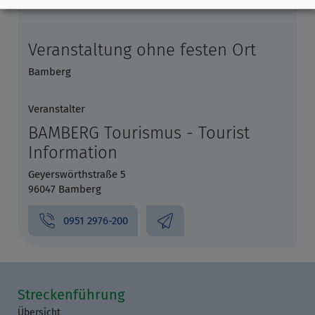
Veranstaltung ohne festen Ort
Bamberg
Veranstalter
BAMBERG Tourismus - Tourist
Information
Geyerswörthstraße 5
96047 Bamberg
0951 2976-200
Streckenführung
Übersicht