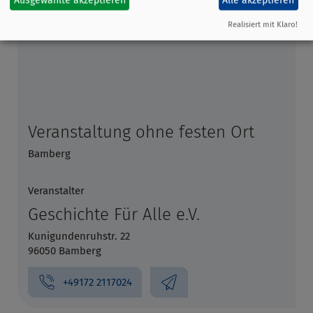
Ausgewählte akzeptieren
Alle akzeptieren
Realisiert mit Klaro!
Veranstaltung ohne festen Ort
Bamberg
Veranstalter
Geschichte Für Alle e.V.
Kunigundenruhstr. 22
96050 Bamberg
+49172 2117024