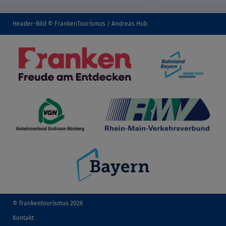
Header-Bild © FrankenTourismus / Andreas Hub
© frankentourismus 2026
Kontakt