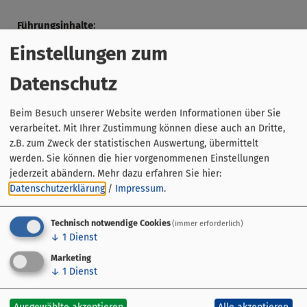
Führungsinhalte
:
Der Rundgang beginnt am alten Schlachthaus am Kranen
Einstellungen zum
und führt durch Teile der Bamberger Altstadt. Der
Rundgang endet mit einem wohlverdienten Bier als
Datenschutz
Kostprobe. Bei den anderen Stationen gibt es
kleine
Kostproben
von verschiedenen „Bamberger
Beim Besuch unserer Website werden Informationen über Sie
Spezialitäten“.
verarbeitet. Mit Ihrer Zustimmung können diese auch an Dritte,
z.B. zum Zweck der statistischen Auswertung, übermittelt
Gut zu wissen:
werden. Sie können die hier vorgenommenen Einstellungen
jederzeit abändern.
Mehr dazu erfahren Sie hier:
Diese Führung kann auch als
Gruppenführung
für bis
Datenschutzerklärung
/
Impressum
.
zu 25 Personen gebucht werden.
Ermäßigt sind Behinderte, Schüler & Studenten
Technisch notwendige Cookies
(immer erforderlich)
↓
1
Dienst
Marketing
↓
1
Dienst