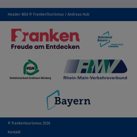
Header-Bild © FrankenTourismus / Andreas Hub
© frankentourismus 2026
Kontakt