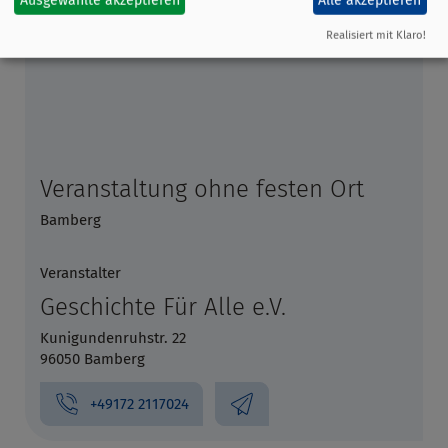
Ausgewählte akzeptieren
Alle akzeptieren
Realisiert mit Klaro!
Veranstaltung ohne festen Ort
Bamberg
Veranstalter
Geschichte Für Alle e.V.
Kunigundenruhstr. 22
96050 Bamberg
+49172 2117024