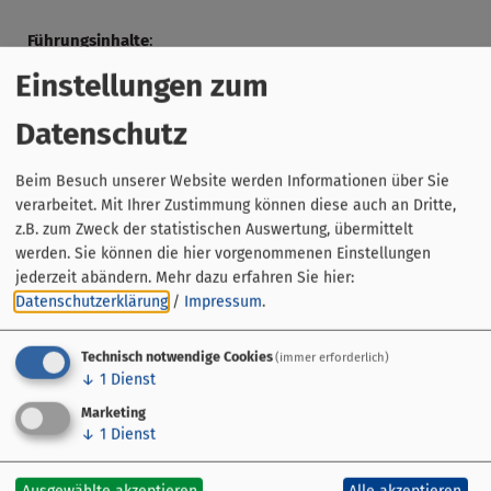
Führungsinhalte
:
Der Rundgang beginnt am alten Schlachthaus am Kranen
Einstellungen zum
und führt durch Teile der Bamberger Altstadt. Der
Rundgang endet mit einem wohlverdienten Bier als
Datenschutz
Kostprobe. Bei den anderen Stationen gibt es
kleine
Kostproben
von verschiedenen „Bamberger
Beim Besuch unserer Website werden Informationen über Sie
Spezialitäten“.
verarbeitet. Mit Ihrer Zustimmung können diese auch an Dritte,
z.B. zum Zweck der statistischen Auswertung, übermittelt
Gut zu wissen:
werden. Sie können die hier vorgenommenen Einstellungen
jederzeit abändern.
Mehr dazu erfahren Sie hier:
Diese Führung kann auch als
Gruppenführung
für bis
Datenschutzerklärung
/
Impressum
.
zu 25 Personen gebucht werden.
Ermäßigt sind Behinderte, Schüler & Studenten
Technisch notwendige Cookies
(immer erforderlich)
↓
1
Dienst
Marketing
↓
1
Dienst