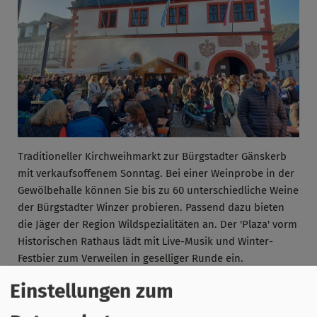
Traditioneller Kirchweihmarkt zur Bürgstadter Gänskerb
mit verkaufsoffenem Sonntag. Bei einer Weinprobe in der
Gewölbehalle können Sie bis zu 60 unterschiedliche Weine
der Bürgstadter Winzer probieren. Passend dazu bieten
die Jäger der Region Wildspezialitäten an. Der 'Plaza' vorm
Historischen Rathaus lädt mit Live-Musik und Winter-
Festbier zum Verweilen in geselliger Runde ein.
Einstellungen zum
Weitere Informationen zum Programm können in Kürze
hier abgerufen werden