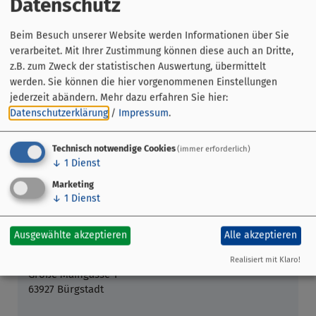
Datenschutz
https://www.buergstadt.de/freizeit-tourismus/maerkte-
feste/kerbemarkt/
Beim Besuch unserer Website werden Informationen über Sie
verarbeitet. Mit Ihrer Zustimmung können diese auch an Dritte,
z.B. zum Zweck der statistischen Auswertung, übermittelt
werden. Sie können die hier vorgenommenen Einstellungen
jederzeit abändern.
Mehr dazu erfahren Sie hier:
Datenschutzerklärung
/
Impressum
.
Technisch notwendige Cookies
(immer erforderlich)
↓
1
Dienst
Marketing
↓
1
Dienst
Ausgewählte akzeptieren
Alle akzeptieren
Veranstaltungsort
Realisiert mit Klaro!
Große Maingasse 1
63927 Bürgstadt