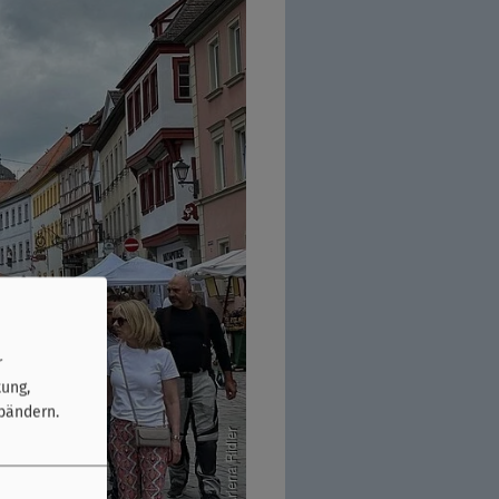
r
tung,
bändern.