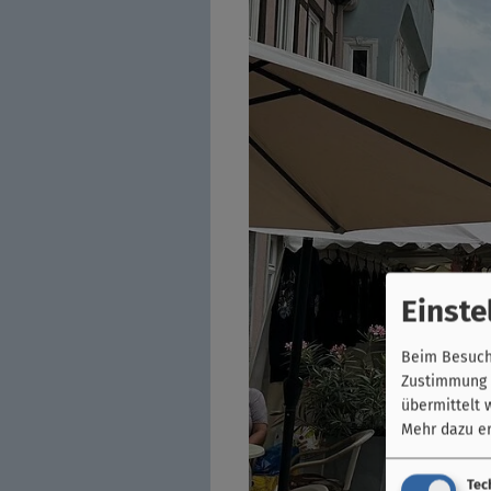
Einste
Beim Besuch 
Zustimmung k
übermittelt 
Mehr dazu er
Tec