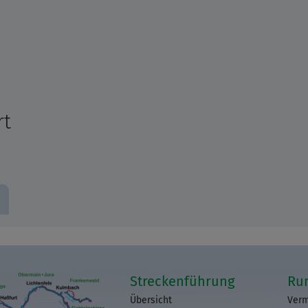
rt
Streckenführung
Ru
Übersicht
Verm