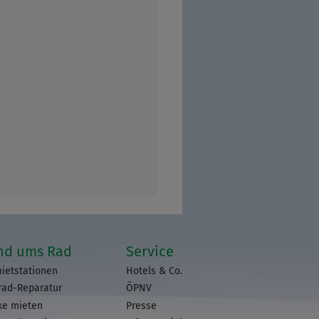
nd ums Rad
Service
ietstationen
Hotels & Co.
rad-Reparatur
ÖPNV
ke mieten
Presse