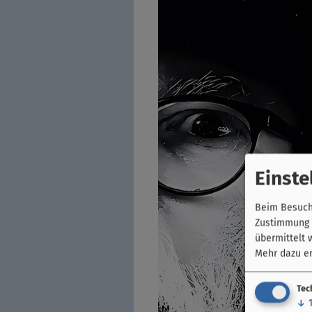
Einste
Beim Besuch 
Zustimmung k
übermittelt 
Mehr dazu er
Tec
↓