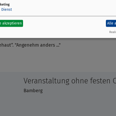
keting
1
Dienst
as Grab, über dem Pflaster schwebt die weiße Frau, auf
das alles nicht wahr ist. Nachtgeschichten: Das Grauen
e akzeptieren
Alle 
Reali
haut“. "Angenehm anders ..."
Veranstaltung ohne festen 
Bamberg