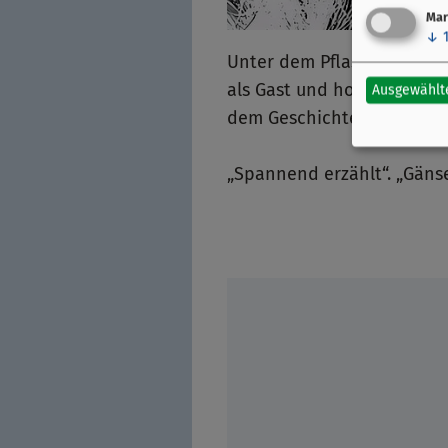
Mar
↓
Unter dem Pflaster liegt d
als Gast und hoffen, dass 
Ausgewählt
dem Geschichtenerzähler.
„Spannend erzählt“. „Gänse