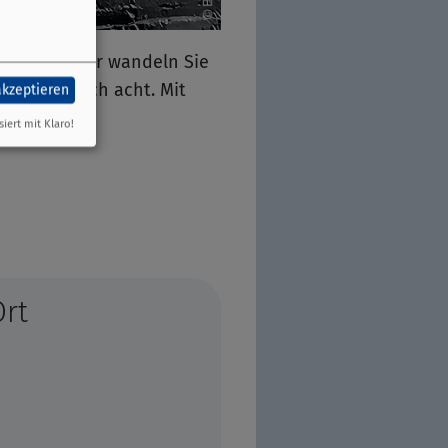
 dem Pflaster wandeln Sie
 beginnt nach acht. Mit
akzeptieren
siert mit Klaro!
Ort