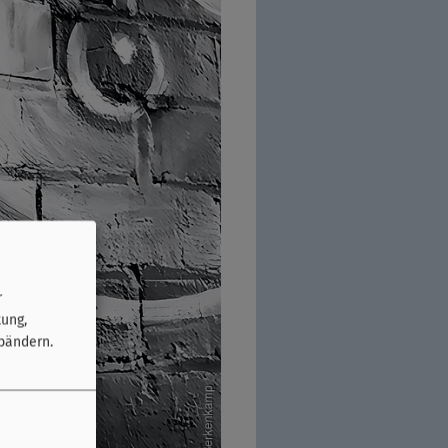
r
tung,
bändern.