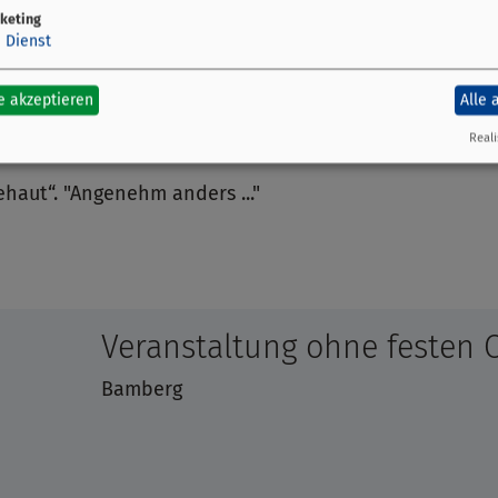
keting
1
Dienst
as Grab, über dem Pflaster schwebt die weiße Frau, auf
das alles nicht wahr ist. Nachtgeschichten: Das Grauen
e akzeptieren
Alle 
Reali
haut“. "Angenehm anders ..."
Veranstaltung ohne festen 
Bamberg