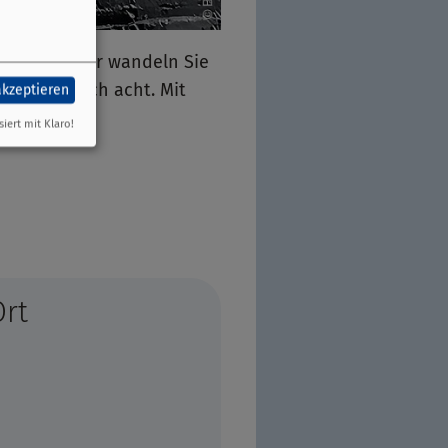
 dem Pflaster wandeln Sie
 beginnt nach acht. Mit
akzeptieren
siert mit Klaro!
Ort