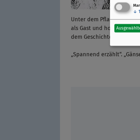
Mar
↓
Unter dem Pflaster liegt d
als Gast und hoffen, dass 
Ausgewählt
dem Geschichtenerzähler.
„Spannend erzählt“. „Gänse