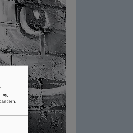
r
tung,
bändern.