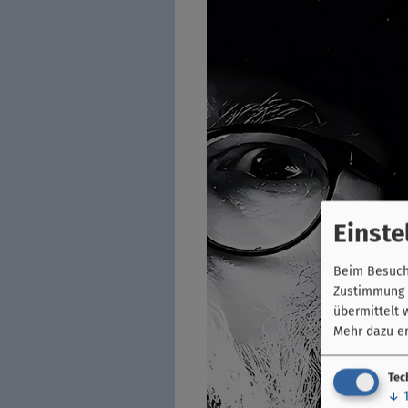
Einste
Beim Besuch 
Zustimmung k
übermittelt 
Mehr dazu er
Tec
↓