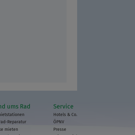
nd ums Rad
Service
ietstationen
Hotels & Co.
rad-Reparatur
ÖPNV
ke mieten
Presse